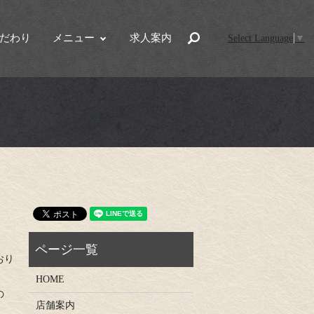
だわり
メニュー
求人案内
search
Select Language
▼
おり
HOME
の
店舗案内