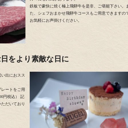
鉄板で豪快に焼く極上飛騨牛を是非、ご堪能下さい。
た、シェフおまかせ飛騨牛コースもご用意できますの
お気軽にお声掛けください。
念日をより素敵な日に
思い出におスス
プレートをご用
0円税込） 記
いただいており