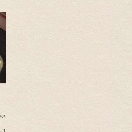
牛ス
トリ